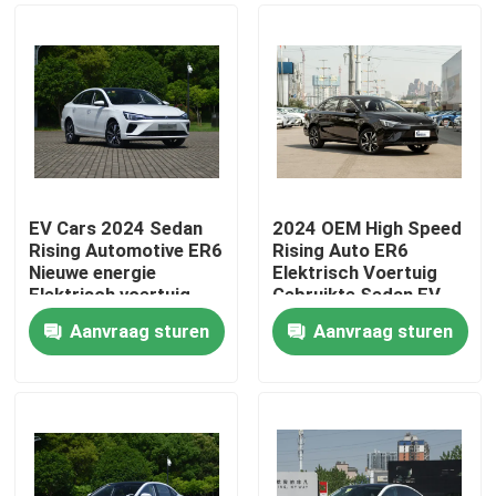
EV Cars 2024 Sedan
2024 OEM High Speed
Rising Automotive ER6
Rising Auto ER6
Nieuwe energie
Elektrisch Voertuig
Elektrisch voertuig
Gebruikte Sedan EV
520KM EV Car
Auto 520km
Aanvraag sturen
Aanvraag sturen
Thuis
Producten
Over ons