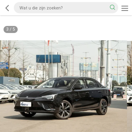
3
/
5