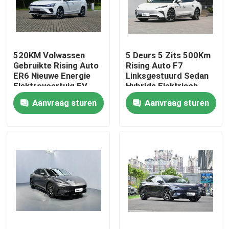
Fabrieksreis
520KM Volwassen
5 Deurs 5 Zits 500Km
Kwaliteitscontrole
Gebruikte Rising Auto
Rising Auto F7
ER6 Nieuwe Energie
Linksgestuurd Sedan
Elektrovoertuig EV
Hybride Elektrisch
Contacteer ons
Auto
Voertuig
Aanvraag sturen
Aanvraag sturen
nieuws
Vraag een offerte aan
Elektrisch voertuig
Benzinewagen