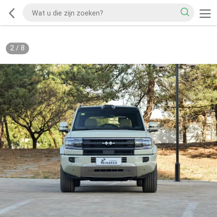
2
/
8