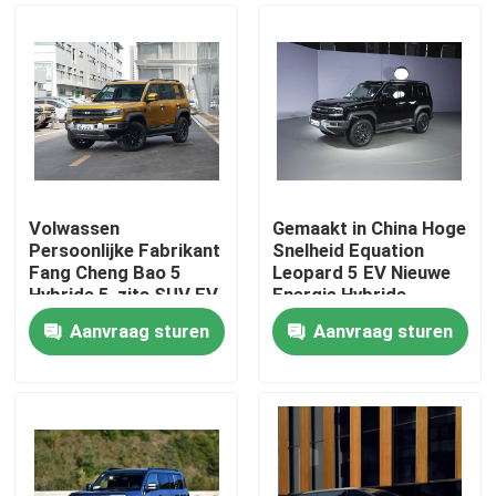
Volwassen
Gemaakt in China Hoge
Persoonlijke Fabrikant
Snelheid Equation
Fang Cheng Bao 5
Leopard 5 EV Nieuwe
Hybride 5-zits SUV EV
Energie Hybride
Nieuwe Auto
Benzine Nieuwe Auto
Aanvraag sturen
Aanvraag sturen
Thuis
Producten
Over ons